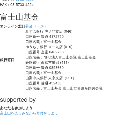
FAX：03-5733-4224
富士山基金
オンライン窓口
募金ページへ
みずほ銀行
虎ノ門支店 (046)
口座番号 普通 4172750
口座名義：富士山基金
ゆうちょ銀行
０一九店 (019)
口座番号 当座 0462786
口座名義：NPO法人富士山会議 富士山基金
銀行窓口
静岡銀行
東京営業部 (411)
口座番号 普通 0353660
口座名義：富士山基金
山梨中央銀行
東京支店（201）
口座番号 普通 452459
口座名義：富士山基金 富士山世界遺産国民会議
supported by
あなたも
参加しよう
富士山を楽しみながら
寄付をしよう