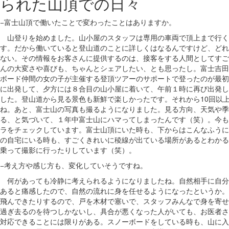
られた山頂での日々
−富士山頂で働いたことで変わったことはありますか。
山登りを始めました。山小屋のスタッフは専用の車両で頂上まで行く
す。だから働いていると登山道のことに詳しくはなるんですけど、どれ
ない。その情報をお客さんに提供するのは、接客をする人間としてすご
んの大変さや喜びも、ちゃんとシェアしたい、とも思ったし。富士吉田
ボード仲間の女の子が主催する登頂ツアーのサポートで登ったのが最初
に出発して、夕方には８合目の山小屋に着いて、午前１時に再び出発し
した。登山道から見る景色も新鮮で楽しかったです。それから10回以
ね。あと、富士山の写真も撮るようになりました。見る方向、天気や季
る、と気づいて、１年中富士山にハマってしまったんです（笑）。今も
ラをチェックしています。富士山頂にいた時も、下からはこんなふうに
の自宅にいる時も、すごくきれいに稜線が出ている場所があるとわかる
乗って撮影に行ったりしています（笑）。
−考え方や感じ方も、変化していそうですね。
何があっても冷静に考えられるようになりましたね。自然相手に自分
あると痛感したので、自然の流れに身を任せるようになったというか。
飛んできたりするので、戸を木材で塞いで、スタッフみんなで身を寄せ
過ぎ去るのを待つしかないし、具合が悪くなった人がいても、お医者さ
対応できることには限りがある。スノーボードをしている時も、山に入