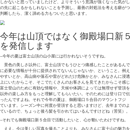
しかないと思っていましたけど、よりそういう意識が強くなった気がし
の先に起こるかもしれないことを予測し、最善の対処法を考える癖がつ
判断したら、潔く諦める力もついたと思います。
今年は山頂ではなく
御殿場口新
を発信します
−今年の夏は富士山頂の山小屋には行かれないそうですね。
景色の美しさ以外に、富士山頂でもうひとつ痛感したことがあるんで
に必要な情報が十分に提供されてないんじゃないか、ということ。例え
やすいとか、高山病や落石や雷がどれだけ危険かとか、みなさんに浸透
上にいたからこそ、そこでたくさんのお客さんを見てきたからこそ感じ
富士登山のために有効な情報や、天候や体調によっては無理せず登頂を
以外の楽しみ方をもっと理解してもらいたい。そのためには登り口で伝
ったんですよね。それで今年の夏は、御殿場口５合目のマウントフジ 
ています。シーズン中に何度か登頂すると思いますけど、去年までのよ
ているので、ちょっと後ろ髪を引かれてはいるんですけどね（苦笑）。
−それでも御殿場口新５合目で活動したいと、心が動いたわけですね。
ええ。今は美しい写真を撮ることよりも、みなさんに富士山の魅力を