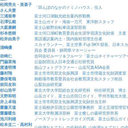
松岡秀夫・美喜子
「田んぼのなかのドミノハウス」住人
さん夫妻
三浦亜希
富士河口湖観光総合案内所勤務
石澤弘範
富士山ガイド・海抜一万尺 東洋館スタッフ
大庭康嗣
富士山裾野自転車倶楽部部長
杉本悠樹
富士河口湖町教育委員会生涯学習課文化財係 主査
松井由美子
英語通訳案内士・国内旅程管理主任者
スカイランナー、富士空界-Fuji SKY-部長、日
涌嶋優
員会 委員長・静岡県マネージャー
岩崎仁
合同会社ルーツ＆フルーツ「富士山ネイチャーツア
門脇茉海
公益財団法人日本交通公社研究員
渡邉明博
低山フォトグラファー・山岳写真ASA会長
藤村翔
富士市市民部文化振興課 富士市埋蔵文化財調査室
勝俣竜哉
御殿場市教育委員会社会教育課文化スタッフ統括
前田友和
山梨自由研究家
杉山浩平
東京大学大学院総合文化研究科 特任研究員 博士
天野和明
山岳ガイド、富士山吉田口ガイド、甲州市観光大使
井上卓哉
富士市市民部文化振興課文化財担当主幹
齋藤天道
富士箱根伊豆国立公園管理事務所 富士五湖管理官
齋藤暖生
東京大学附属演習林 富士癒しの森研究所所長
池川利雄
ノースフットトレックガイズ代表、富士山登山ガイ
松本圭二・高村利
山中湖おもてなしの会副会長, 山中湖おもてなしの