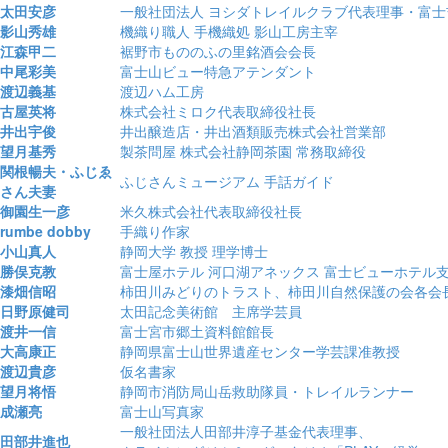
太田安彦
一般社団法人 ヨシダトレイルクラブ代表理事・富
影山秀雄
機織り職人 手機織処 影山工房主宰
江森甲二
裾野市もののふの里銘酒会会長
中尾彩美
富士山ビュー特急アテンダント
渡辺義基
渡辺ハム工房
古屋英将
株式会社ミロク代表取締役社長
井出宇俊
井出醸造店・井出酒類販売株式会社営業部
望月基秀
製茶問屋 株式会社静岡茶園 常務取締役
関根暢夫・ふじゑ
ふじさんミュージアム 手話ガイド
さん夫妻
御園生一彦
米久株式会社代表取締役社長
rumbe dobby
手織り作家
小山真人
静岡大学 教授 理学博士
勝俣克教
富士屋ホテル 河口湖アネックス 富士ビューホテル
漆畑信昭
柿田川みどりのトラスト、柿田川自然保護の会各会
日野原健司
太田記念美術館 主席学芸員
渡井一信
富士宮市郷土資料館館長
大高康正
静岡県富士山世界遺産センター学芸課准教授
渡辺貴彦
仮名書家
望月将悟
静岡市消防局山岳救助隊員・トレイルランナー
成瀬亮
富士山写真家
一般社団法人田部井淳子基金代表理事、
田部井進也