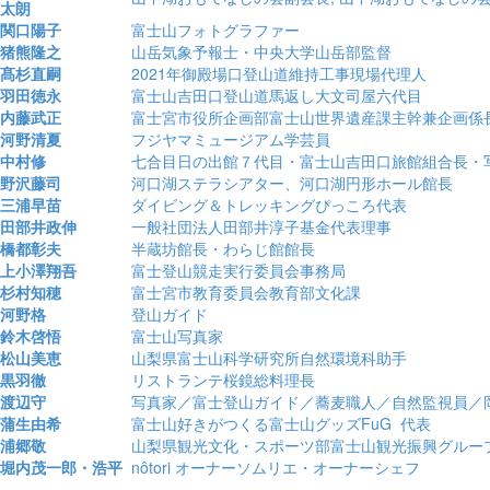
太朗
関口陽子
富士山フォトグラファー
猪熊隆之
山岳気象予報士・中央大学山岳部監督
髙杉直嗣
2021年御殿場口登山道維持工事現場代理人
羽田徳永
富士山吉田口登山道馬返し大文司屋六代目
内藤武正
富士宮市役所企画部富士山世界遺産課主幹兼企画係
河野清夏
フジヤマミュージアム学芸員
中村修
七合目日の出館７代目・富士山吉田口旅館組合長・
野沢藤司
河口湖ステラシアター、河口湖円形ホール館長
三浦早苗
ダイビング＆トレッキングぴっころ代表
田部井政伸
一般社団法人田部井淳子基金代表理事
橋都彰夫
半蔵坊館長・わらじ館館長
上小澤翔吾
富士登山競走実行委員会事務局
杉村知穂
富士宮市教育委員会教育部文化課
河野格
登山ガイド
鈴木啓悟
富士山写真家
松山美恵
山梨県富士山科学研究所自然環境科助手
黒羽徹
リストランテ桜鏡総料理長
渡辺守
写真家／富士登山ガイド／蕎麦職人／自然監視員／
蒲生由希
富士山好きがつくる富士山グッズFuG 代表
浦郷敬
山梨県観光文化・スポーツ部富士山観光振興グルー
堀内茂一郎・浩平
nôtori オーナーソムリエ・オーナーシェフ