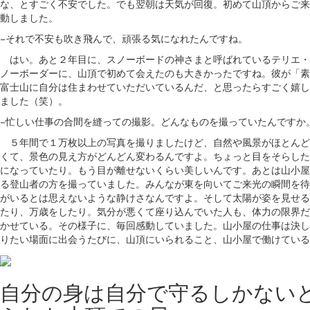
な、とすごく不安でした。でも翌朝は天気が回復。初めて山頂からご来
動しました。
−それで不安も吹き飛んで、頑張る気になれたんですね。
はい。あと２年目に、スノーボードの神さまと呼ばれているテリエ・
ノーボーダーに、山頂で初めて会えたのも大きかったですね。彼が「素
富士山に自分は住まわせていただいているんだ、と思ったらすごく嬉し
ました（笑）。
−忙しい仕事の合間を縫っての撮影。どんなものを撮っていたんですか
５年間で１万枚以上の写真を撮りましたけど、自然や風景がほとんど
くて、景色の見え方がどんどん変わるんですよ。ちょっと目をそらした
になっていたり。もう目が離せないくらい美しいんです。あとは山小屋
る登山者の方を撮っていました。みんなが東を向いてご来光の瞬間を待
がいるとは思えないような静けさなんですよ。そして太陽が姿を見せる
たり、万歳をしたり。気分が悪くて座り込んでいた人も、体力の限界だ
かせている。その様子に、毎回感動していました。山小屋の仕事は決し
りたい場面に出会うたびに、山頂にいられること、山小屋で働けている
自分の身は自分で守るしかない