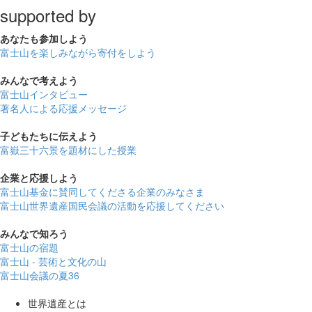
supported by
あなたも
参加しよう
富士山を楽しみながら
寄付をしよう
みんなで
考えよう
富士山インタビュー
著名人による応援メッセージ
子どもたちに
伝えよう
富嶽三十六景を題材にした授業
企業と
応援しよう
富士山基金に賛同してくださる企業のみなさま
富士山世界遺産国民会議の活動を応援してください
みんなで
知ろう
富士山の宿題
富士山 - 芸術と文化の山
富士山会議の夏36
世界遺産とは