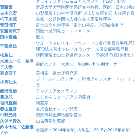
クライミングジム＆ヨガスタジオ「PLAY」経営
齋藤繁
群馬大学大学院医学系研究科教授、医師、日本山岳
吉本充宏
山梨県富士山科学研究所 火山防災研究部 主任研究
柿下木冠
書家・公益財団法人独立書人団常務理事
菅田潤子
富士山文化舎理事『富士山事記』企画編集担当
安藤智恵子
国際地域開発コーディネーター
田中章義
歌人
ウルトラトレイル・マウントフジ実行委員会事務局
千葉達雄
NPO法人富士トレイルランナーズ倶楽部事務局長
松島仁
静岡県富士山世界遺産センター 学芸課 教授(美術史)
大鴈丸一志・奈津
御師のいえ 大鴈丸 fugaku×hitsukiオーナー
子夫妻
有坂蓉子
美術家・富士塚研究家
プロトレイルランナー、甲州アルプスオートルート
小川壮太
長
飯田龍治
アマチュアカメラマン
篠原武
ふじさんミュージアム学芸員
吉田直嗣
陶芸家
春山慶彦
株式会社ヤマップ代表
中野光将
清瀬市郷土博物館学芸員
久保田賢次
山岳科学研究者
鈴木千紘・佐藤優
看護師・2014年参加, 大学生・2015と2016年参加
之介