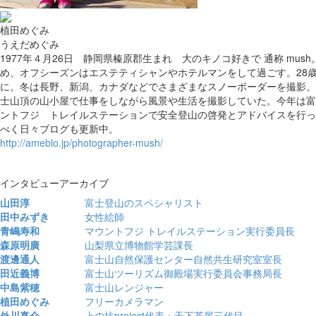
植田めぐみ
うえだめぐみ
1977年４月26日 静岡県榛原郡生まれ 大のキノコ好きで 通称 mu
め、オフシーズンはエステティシャンやホテルマンをして過ごす。28
に。冬は長野、新潟、カナダなどでさまざまなスノーボーダーを撮影。
士山頂の山小屋で仕事をしながら風景や生活を撮影していた。今年は富
ントフジ トレイルステーションで安全登山の啓発とアドバイスを行っ
べく日々ブログも更新中。
http://ameblo.jp/photographer-mush/
インタビューアーカイブ
山田淳
富士登山のスペシャリスト
田中みずき
女性絵師
青嶋寿和
マウントフジ トレイルステーション実行委員長
森原明廣
山梨県立博物館学芸課長
渡邊通人
富士山自然保護センター自然共生研究室室長
田近義博
富士山ツーリズム御殿場実行委員会事務局長
中島紫穂
富士山レンジャー
植田めぐみ
フリーカメラマン
外川真介
上の坊project代表・天下茶屋三代目