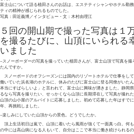
富士山について語る植田さんのお話は、エステティシャンやホテル勤務
ティの精神が感じられるものでした。
写真：田近義博／インタビュー・文：木村由理江
５回の開山期で撮った写真は１
を撮るたびに、山頂にいられる
いました
−スノーボーダーの写真を撮っていた植田さんが、富士山頂で写真を撮
たんですか。
スノーボードのオフシーズンには国内のリゾートホテルで仕事をして
働いていた浜名湖のホテルに、休みのたびに富士山に登る同僚がいたん
本当にすばらしいよ」と言われて、富士山に興味が湧きました。静岡県
るなら写真を撮りたい、せっかくなら山頂に長期滞在して写真が撮れた
山頂の山小屋のアルバイトに応募しました。初めて応募した年はすでに
年、再挑戦しました。
−楽しみにしていた山頂からの景色。どうでしたか。
頂上生活初日は嵐で、山頂に着いたら風雨が強くて一面真っ白。何も
の中には高山病になる人もいて、自分はここで本当に働き続けられるの