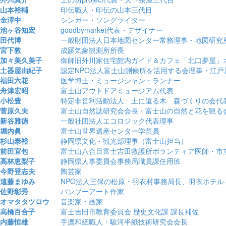
山本裕輔
印伝職人・印伝の山本三代目
金澤中
シンガー・ソングライター
池ヶ谷知宏
goodbymarket代表・デザイナー
田代博
一般財団法人日本地図センター常務理事・
地図研究
宮下敦
成蹊気象観測所所長
加々美久美子
御師旧外川家住宅館内
ガイド＆カフェ「北口夢屋」
土器屋由紀子
認定NPO法人富士山測候所を活用する会理事・
江戸
福田六花
医学博士・ミュージシャン・ランナー
舟津宏昭
富士山アウトドアミュージアム代表
小松豊
特定非営利活動法人 土に還る木 森づくりの会代
菅原久夫
富士山自然誌研究会会長・富士山の自然と花を観る
新谷雅徳
一般社団法人エコロジック代表理事
堀内眞
富士山世界遺産センター学芸員
杉山泰裕
静岡県文化・観光部理事（富士山担当）
前田宜包
富士山八合目富士吉田救護所ボランティア医師・市
高林恵梨子
静岡県人事委員会事務局職員課任用班
今野登志夫
陶芸家
遠藤まゆみ
NPO法人三保の松原・羽衣村事務局長、羽衣ホテル
佐野彰秀
バンブーアート作家
オマタタツロウ
音楽家・画家
高橋百合子
富士吉田市教育委員会 歴史文化課 課長補佐
内藤恒雄
手漉和紙職人・駿河半紙技術研究会会長